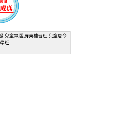
發,兒童電腦,屏東補習班,兒童夏令
數學班
號