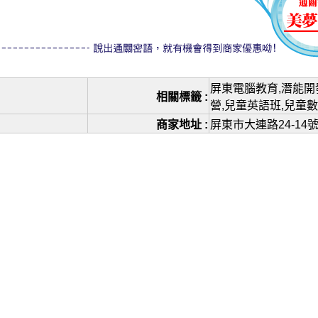
屏東電腦教育,潛能開
相關標籤 :
營,兒童英語班,兒童
商家地址 :
屏東市大連路24-14