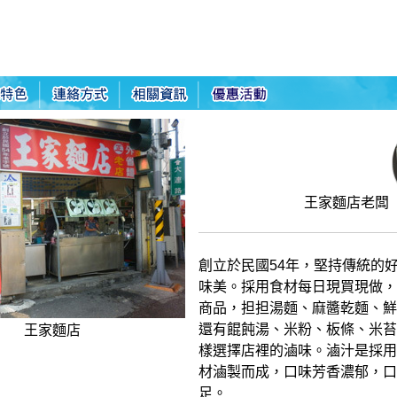
王家麵店老闆
創立於民國54年，堅持傳統的
味美。採用食材每日現買現做，
商品，担担湯麵、麻醬乾麵、鮮
還有餛飩湯、米粉、板條、米苔
王家麵店
樣選擇店裡的滷味。滷汁是採用
材滷製而成，口味芳香濃郁，口
足。