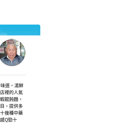
好味道，湯鮮
店裡的人氣
蝦餛飩麵，
目，提供多
十幾種中藥
感Q勁十