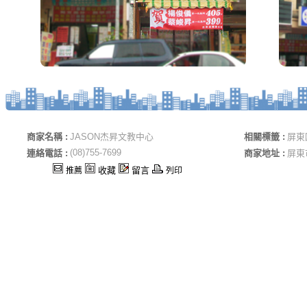
商家名稱 :
JASON杰昇文教中心
相關標籤 :
屏東
(08)755-7699
連絡電話 :
商家地址 :
屏東
收藏
留言
推薦
列印