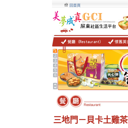
回首頁
1
2
3
4
5
6
三地門－貝卡土雞茶藝