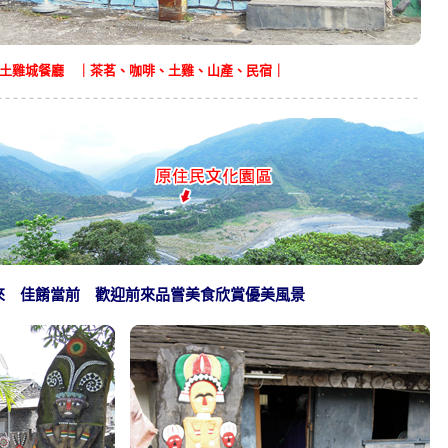
土雞城餐廳 ｜茶茗、咖啡、土雞、山產、民宿｜
來 佳餚當前 歡迎前來品嘗美食欣賞優美風景