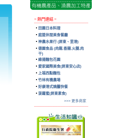
= 熱門連結 =
田園日本料理
庭筵休閒美食餐廳
神農水果行 (屏東、里港)
德園食品 (肉鬆.香腸.火腿.肉
干)
維揚麵包花園
愛家國際美食(屏東安心店)
上福西點麵包
竹林有機農場
好康港式燒臘快餐
菠蘿蜜(屏東素食)
>>> 更多商家