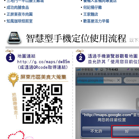
三地門－半山腰土雞城
養鴨人家鴨肉專賣店
成功肉脯食品
何記桶仔雞
正屏東夜市肉圓
王家麵店
知風珈琲焙煎室
歡喜屋活力早餐