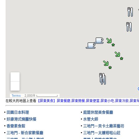
在較大的地圖上查看
【屏東美食】屏東餐廳.屏東簡餐.屏東便當.屏東小吃.屏東冷飲.屏東
田園日本料理
庭筵休閒美食餐廳
好康港式燒臘快餐
水管大師
香齋素食館
三地門－貝卡土雞茶藝坊
三地門 - 新合家歡餐廳
三地門－太嬤褡啦山莊