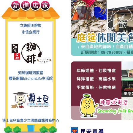
立峰照明燈飾
永信企業行
知風珈琲焙煎室
櫻花廚藝kitchenLife生活館
博士兒兒童青少年潛能資訊教育中心