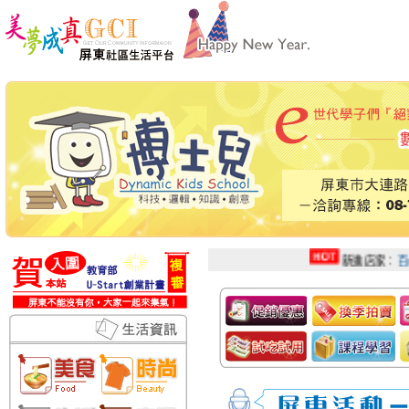
新進店家：
百邑