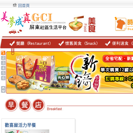
回首頁
1
2
3
4
5
6
歡喜屋活力早餐