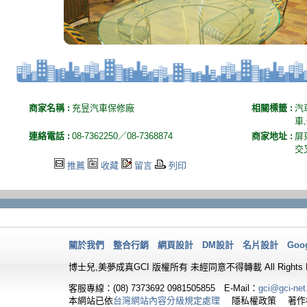
商家名稱 :
充昱汽車保修廠
相關標籤 :
汽
車
連絡電話 :
08-7362250／08-7368874
商家地址 :
屏
交
推薦
收藏
留言
列印
關於我們
整合行銷
網頁設計
DM設計
名片設計
Goo
博士兒,美夢成真GCI 版權所有 未經同意不得轉載 All Rights Re
客服專線：(08) 7373692
0981505855 E-Mail：
gci@gci-net
本網站已依
台灣網站內容分級規定處理
隱私權政策 著作